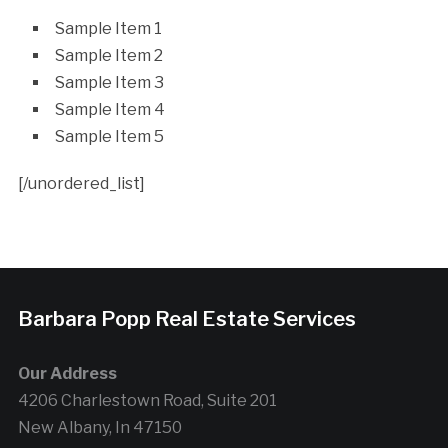
Sample Item 1
Sample Item 2
Sample Item 3
Sample Item 4
Sample Item 5
[/unordered_list]
Barbara Popp Real Estate Services
Our Address
4206 Charlestown Road, Suite 201
New Albany, In 47150